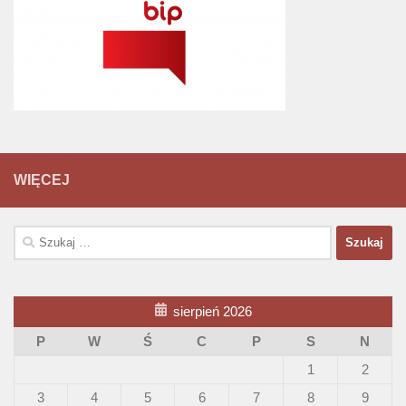
WIĘCEJ
Szukaj:
sierpień 2026
P
W
Ś
C
P
S
N
1
2
3
4
5
6
7
8
9