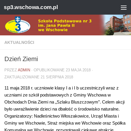
sp3.wschowa.com.pl
Skip to content
Open 
AKTUALNOŚCI
Dzień Ziemi
PRZEZ
ADMIN
· OPUBLIKOWANE
23 MAJA 2018
·
ZAKTUALIZOWANE
21 SIERPNIA 2018
11 maja 2018 r. uczniowie klasy I a i I b uczestniczyli wraz z
uczniami ze szkół podstawowych z Gminy Wschowa w
Obchodach Dnia Ziemi na „Szlaku Bluszczowym”. Celem akcji
było uwrażliwienie dzieci na dbałość o środowisko naturalne.
Organizatorzy: Nadleśnictwo Włoszakowice, Urząd Miasta i
Gminy we Wschowie, Straż miejska we Wschowie oraz Spółka
Komunalna we Wschowie, przygotowali ciekawe atrakcje.